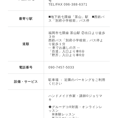
号
TEL/FAX 096-388-6371
◼️地下鉄七隈線「茶山」駅 ◼️西鉄バ
最寄り駅
ス「別府小学校前」バス停
福岡市七隈線 茶山駅 ②出口より徒歩
３分
西鉄バス「別府小学校前」バス停よ
道順
り徒歩１分
-- 車でお越しの方 --
「百道」入口より車6分
「野芥」入口より車6分
電話番号
090-7457-5033
駐車場 ： 近隣のパーキングをご利用
設備・サービス
ください
ハンドメイド作家・講師©️ジョリマ
キ
◆グルーデコ®対面・オンラインレ
ッスン
ꕤ体験レッスン