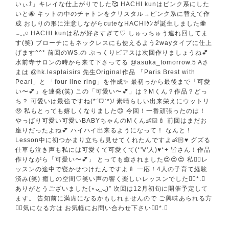
いぃ⤴︎︎︎」キレイな仕上がりでした🥰 HACHI kunはピンク系にした
いと🐝 キットの中のチャトンをクリスタル→ピンク系に替えて作
成 おしりの形に注意しながらcuteなHACHIｸﾝが誕生しました🐝
𓂃𓈒𓏸︎︎︎︎ HACHI kunは私が好きすぎて♡ しゅっちゅう連れ回してま
す(笑) ブローチにもネックレスにも使えるよう2wayタイプに仕上
げます^^* 前回のWS.の ぷっくりピアスは次回作りましょうね💕︎
水前寺サロンの時から来て下さってる @asuka_tomorrow.5 Aさ
まは @hk.lesplaisirs 先生Original作品 「Paris Brest with
Pearl」と 「four line ring」を作成✨️ 最初っから最後まで「可愛
い〜💕」を連発(笑) この「可愛い〜💕」は？Mくん？作品？どっ
ち？ 可愛いは最強ですね(*ˊᗜˋ*)/ 素晴らしい出来栄えにウットリ
🥹 私もとっても嬉しくなりました😊 今回！一番頑張ったのは！
やっぱり可愛い可愛いBABYちゃんのMくん👶🏻🍼 前回はまだお
座りだったよね💕︎ ハイハイ出来るようになって！ なんと！
Lesson中に初つかまり立ちも見せてくれたんですよ👶🏻♥️ グズる
仕草も泣き声も私には可愛くて可愛くて(*'∀'人)♥*+ 皆さん！作品
作りながら「可愛い〜💕」 とっても癒されました😍😍😍 私♡⃛レ
ッスンの途中で寝かせつけたんですよ🍼 一応！4人の子育て経験
済み(笑) 癒しの空間♡笑い声の響く楽しいレッスンでした❁⃘*.ﾟ
ありがとうございました(⋆ᴗ͈ˬᴗ͈)” 次回は12月初旬に開催予定して
ます。 告知前に満席になるかもしれませんので ご興味あられる方
♡⃛気になる方は お気軽にお問い合わせ下さい❁⃘*.ﾟ