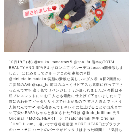
10月19日(木) @asuka_tomorrow.5 @spa_fu 熊本のTOTAL
BEAUTY AND SPA FU.サロンにて グルーデコLesson開催致しま
した。 はじめましてグルーデコの初参加のM様
@ciel.etoile.motoko 笑顔の素敵な美しいマダム😍 今回2回目の
ご参加のA様 @spa_fu 前回のぷっくりピアスも素敵に作って下さ
ったんです✨️ 違う色でリベンジしようか迷われましたが 今回は革
紐ブレスレットに✨️ お二人とも素敵に仕上げて下さいました✨️ 手
首に合わせてピッタリサイズで仕上がるので 皆さん喜んで下さり
人気なんです💕 初心者さんでもキレイに仕上げることが出来ます
✨ 可愛いBABYちゃんと参加されたE様は @tiroir_brilliant 先生
Original 「MORE HEART」と @salondemili 先生 Original
「HACHI kun」 凄いです👏👏👏👏👏 MORE HEARTはブラック
のハート❤︎に ハートのパーツがピッタリはまった瞬間！ 「気持ち