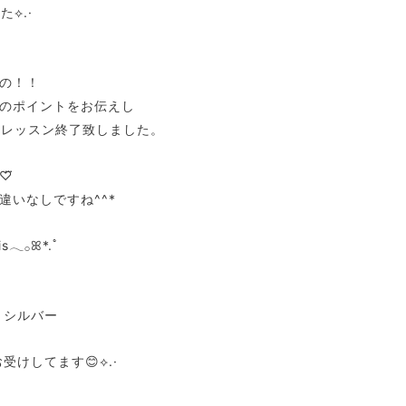
⟡.·
の！！
のポイントをお伝えし
Mレッスン終了致しました。
♡⃛
違いなしですね^^*
is𓂃𓂂ꕤ*.ﾟ
r シルバー
受けしてます😊⟡.·