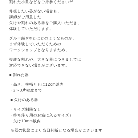
割れた小皿などをご持参ください𓍯
修復したい器がない場合も、
講師がご用意した
欠けや割れのある器をご購入いただき、
体験していただけます。
グルー継ぎ®とはどのようなものか、
まず体験していただくための
ワークショップとなりますため、
複雑な割れや、大きな器につきましては
対応できない場合がございます。
■ 割れた器
・高さ、横幅ともに12cm以内
・2〜3片程度まで
■ 欠けのある器
・サイズ制限なし
（持ち帰り用のお箱に入るサイズ）
・欠け10mm以内
※器の状態により当日判断となる場合がございます