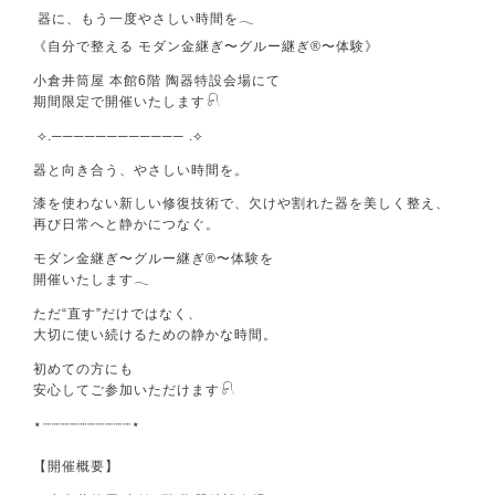
器に、もう一度やさしい時間を𓂃
《自分で整える モダン金継ぎ〜グルー継ぎ®〜体験》
小倉井筒屋 本館6階 陶器特設会場にて
期間限定で開催いたします𓍯
⟡.──────────── .⟡
器と向き合う、やさしい時間を。
漆を使わない新しい修復技術で、欠けや割れた器を美しく整え、
再び日常へと静かにつなぐ。
モダン金継ぎ〜グルー継ぎ®〜体験を
開催いたします𓂃
ただ“直す”だけではなく、
大切に使い続けるための静かな時間。
初めての方にも
安心してご参加いただけます𓍯
⋆┈┈┈┈┈┈┈┈┈┈⋆
【開催概要】