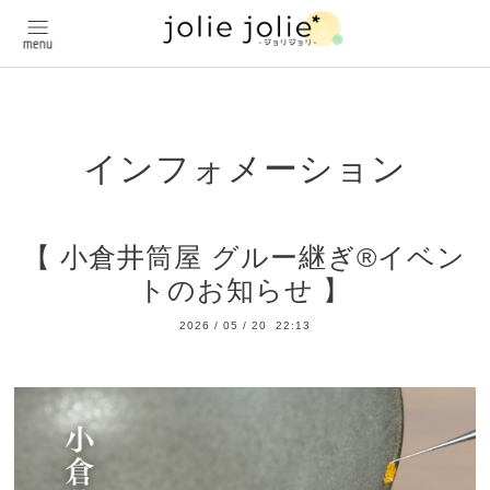
インフォメーション
【 小倉井筒屋 グルー継ぎ®イベン
トのお知らせ 】
2026
/
05
/
20 22:13