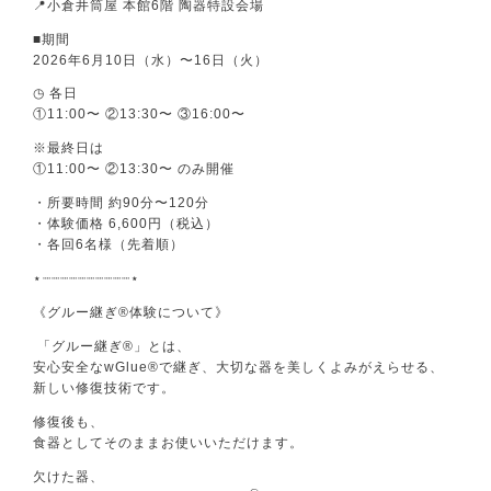
📍小倉井筒屋 本館6階 陶器特設会場
■期間
2026年6月10日（水）〜16日（火）
◷ 各日
①11:00〜 ②13:30〜 ③16:00〜
※最終日は
①11:00〜 ②13:30〜 のみ開催
・所要時間 約90分〜120分
・体験価格 6,600円（税込）
・各回6名様（先着順）
⋆┈┈┈┈┈┈┈┈┈┈⋆
《グルー継ぎ®体験について》
「グルー継ぎ®」とは、
安心安全なwGlue®で継ぎ、大切な器を美しくよみがえらせる、
新しい修復技術です。
修復後も、
食器としてそのままお使いいただけます。
欠けた器、